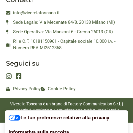
info@viverelatoscana.it
Sede Legale: Via Mecenate 84/8, 20138 Milano (MI)
Sede Operativa: Via Manzoni 6 - Crema 26013 (CR)
P.I e C.F. 10181150961 - Capitale sociale 10.000 i.v. -
Numero REA MI2512368
Seguici su
Privacy Policy
Cookie Policy
Vivere la Toscana è un brand di Factory Communication S.r.l. |
Agenzia di Marketing, Comunicazione, Web & Social Media
|
www.factorycommunication.it
Le tue preferenze relative alla privacy
Informativa sulla raccolta