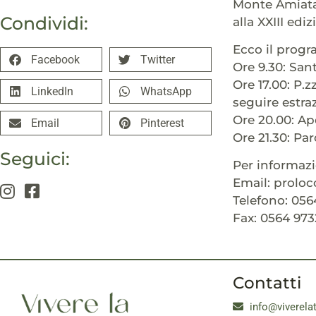
Monte Amiata.
Condividi:
alla XXIII edi
Ecco il progr
Facebook
Twitter
Ore 9.30: San
Ore 17.00: P.
LinkedIn
WhatsApp
seguire estr
Ore 20.00: A
Email
Pinterest
Ore 21.30: Pa
Seguici:
Per informazi
Email: prolo
Telefono: 056
Fax: 0564 97
Contatti
info@viverela