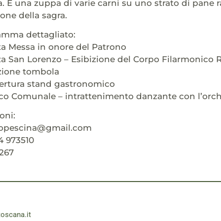
 É una zuppa di varie carni su uno strato di pane 
zione della sagra.
amma dettagliato:
ta Messa in onore del Patrono
zza San Lorenzo – Esibizione del Corpo Filarmonico R
azione tombola
pertura stand gastronomico
rco Comunale – intrattenimento danzante con l’orche
oni:
copescina@gmail.com
4 973510
3267
toscana.it