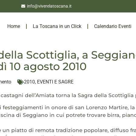
info@viverelatoscana.it
Home
La Toscana in un Click
Calendario Eventi
della Scottiglia, a Seggian
ì 10 agosto 2010
mento
2010
,
EVENTI E SAGRE
 castagni dell’Amiata torna la Sagra della Scottiglia
ei festeggiamenti in onore di san Lorenzo Martire, la
iscina di Seggiano in cui potrete trovare birra, pian
è un piatto di remota tradizione popolare, diffuso fra