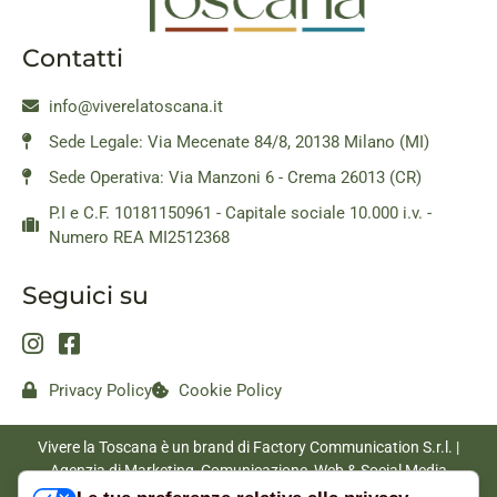
Contatti
info@viverelatoscana.it
Sede Legale: Via Mecenate 84/8, 20138 Milano (MI)
Sede Operativa: Via Manzoni 6 - Crema 26013 (CR)
P.I e C.F. 10181150961 - Capitale sociale 10.000 i.v. -
Numero REA MI2512368
Seguici su
Privacy Policy
Cookie Policy
Vivere la Toscana è un brand di Factory Communication S.r.l. |
Agenzia di Marketing, Comunicazione, Web & Social Media
|
www.factorycommunication.it