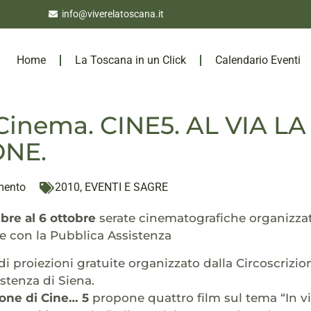
info@viverelatoscana.it
Home
La Toscana in un Click
Calendario Eventi
Cinema. CINE5. AL VIA L
ONE.
mento
2010
,
EVENTI E SAGRE
bre al 6 ottobre
serate cinematografiche organizza
e con la Pubblica Assistenza
 di proiezioni gratuite organizzato dalla Circoscrizi
stenza di Siena.
ione di Cine… 5
propone quattro film sul tema “In v