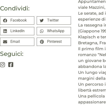
Appuntamento t
Condividi:
viale Mazzini,
Le serate, ad
esperienze di
Facebook
Twitter
La rassegna i
(Giappone 199
LinkedIn
WhatsApp
Klapisch e te
Email
Pinterest
Bretagna, Fra
Il primo film
Seguici:
romanzo “Nell
un giovane be
abbandona la 
Un lungo viagg
margini della
Un percorso in
libertà estre
Una pellicola
appassionare e