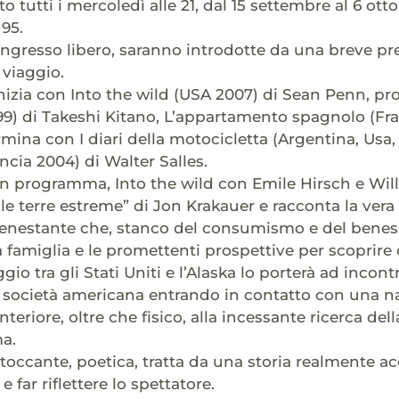
utti i mercoledì alle 21, dal 15 settembre al 6 ottob
 95.
 ingresso libero, saranno introdotte da una breve pr
 viaggio.
nizia con Into the wild (USA 2007) di Sean Penn, pro
9) di Takeshi Kitano, L’appartamento spagnolo (Fra
rmina con I diari della motocicletta (Argentina, Usa,
ncia 2004) di Walter Salles.
 in programma, Into the wild con Emile Hirsch e Will
e terre estreme” di Jon Krakauer e racconta la vera
nestante che, stanco del consumismo e del benessere
famiglia e le promettenti prospettive per scoprire 
io tra gli Stati Uniti e l’Alaska lo porterà ad incon
 società americana entrando in contatto con una na
teriore, oltre che fisico, alla incessante ricerca dell
ma.
 toccante, poetica, tratta da una storia realmente 
 far riflettere lo spettatore.