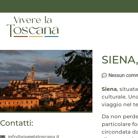
SIENA
Nessun com
Siena
, situat
culturale. Un
viaggio nel t
Da non perde
Contatti:
particolare f
circondata d
info@viverelatoscana.it