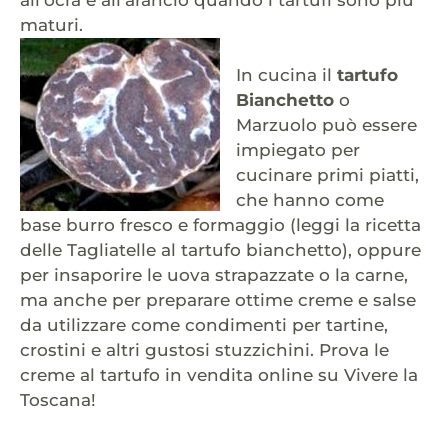
all’ocra e all’arancio quando i tartufi sono più
maturi.
In cucina il
tartufo
Bianchetto
o
Marzuolo può essere
impiegato per
cucinare primi piatti,
che hanno come
base burro fresco e formaggio (leggi la ricetta
delle Tagliatelle al tartufo bianchetto), oppure
per insaporire le uova strapazzate o la carne,
ma anche per preparare ottime creme e salse
da utilizzare come condimenti per tartine,
crostini e altri gustosi stuzzichini. Prova le
creme al tartufo in vendita online su Vivere la
Toscana!