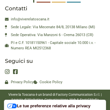
Contatti
info@viverelatoscana.it
Sede Legale: Via Mecenate 84/8, 20138 Milano (MI)
Sede Operativa: Via Manzoni 6 - Crema 26013 (CR)
P.I e C.F. 10181150961 - Capitale sociale 10.000 i.v. -
Numero REA MI2512368
Seguici su
Privacy Policy
Cookie Policy
Vivere la Toscana è un brand di Factory Communication S.r.l. |
Agenzia di Marketing, Comunicazione, Web & Social Media
|
www.factorycommunication.it
Le tue preferenze relative alla privacy