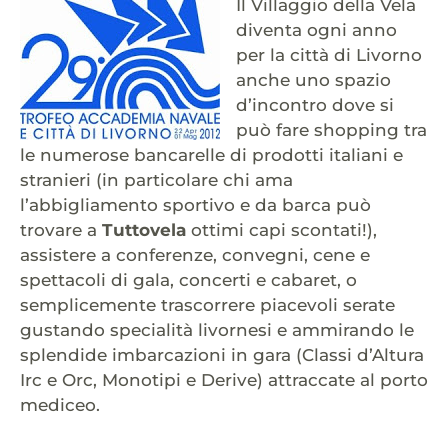
Il Villaggio della Vela
diventa ogni anno
per la città di Livorno
anche uno spazio
d’incontro dove si
può fare shopping tra
le numerose bancarelle di prodotti italiani e
stranieri (in particolare chi ama
l’abbigliamento sportivo e da barca può
trovare a
Tuttovela
ottimi capi scontati!),
assistere a conferenze, convegni, cene e
spettacoli di gala, concerti e cabaret, o
semplicemente trascorrere piacevoli serate
gustando specialità livornesi e ammirando le
splendide imbarcazioni in gara (Classi d’Altura
Irc e Orc, Monotipi e Derive) attraccate al porto
mediceo.