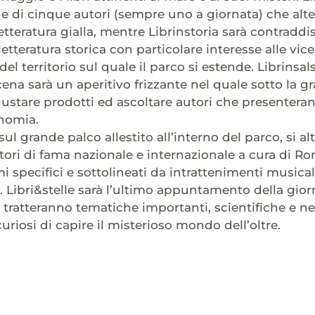
e di cinque autori (sempre uno a giornata) che alter
tteratura gialla, mentre Librinstoria sarà contraddis
 letteratura storica con particolare interesse alle v
del territorio sul quale il parco si estende. Librinsa
 cena sarà un aperitivo frizzante nel quale sotto la g
stare prodotti ed ascoltare autori che presenterann
onomia.
 sul grande palco allestito all’interno del parco, si
utori di fama nazionale e internazionale a cura di R
i specifici e sottolineati da intrattenimenti musical
. Libri&stelle sarà l’ultimo appuntamento della giorna
 tratteranno tematiche importanti, scientifiche e 
 curiosi di capire il misterioso mondo dell’oltre.