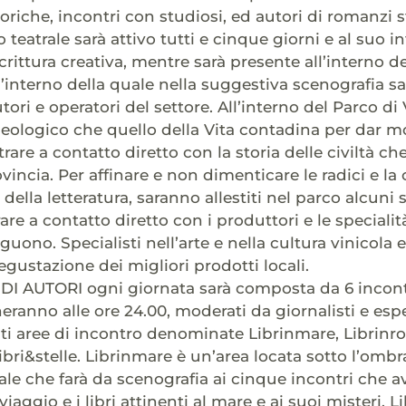
riche, incontri con studiosi, ed autori di romanzi st
 teatrale sarà attivo tutti e cinque giorni e al suo i
scrittura creativa, mentre sarà presente all’interno
ll’interno della quale nella suggestiva scenografia sar
tori e operatori del settore. All’interno del Parco di 
eologico che quello della Vita contadina per dar mod
trare a contatto diretto con la storia delle civiltà ch
ovincia. Per affinare e non dimenticare le radici e la 
della letteratura, saranno allestiti nel parco alcuni 
rare a contatto diretto con i produttori e le specia
guono. Specialisti nell’arte e nella cultura vinicol
egustazione dei migliori prodotti locali.
I AUTORI ogni giornata sarà composta da 6 incontri 
eranno alle ore 24.00, moderati da giornalisti e espe
nti aree di incontro denominate Librinmare, Librinros
ibri&stelle. Librinmare è un’area locata sotto l’ombr
le che farà da scenografia ai cinque incontri che 
 viaggio e i libri attinenti al mare e ai suoi misteri. 