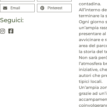
contadina.
Email
Pinterest
All’interno de
terminare la s
Seguici:
Ogni giorno si
un’ampia rass
presentare al
avvicinare e r
area del parco
la storia del 
Non sarà però
l’atmosfera b
iniziative, c
autori che pr
tipici locali.
Un’ampia zona
grazie ad un’
accampamento
coinvolgerann