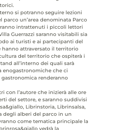
orici.
nterno si potranno seguire lezioni
 del parco un’area denominata Parco
anno intrattenuti i piccoli lettori
Villa Guerrazzi saranno visitabili sia
o ai turisti e ai partecipanti del
e hanno attraversato il territorio
cultura del territorio che ospiterà i
stand all’interno dei quali sarà
lità enogastronomiche che ci
a e gastronomica renderanno
con l’autore che inizierà alle ore
rti del settore, e saranno suddivisi
a&giallo, Librinstoria, Librinsalsa,
a degli alberi del parco in un
avranno come tematica principale la
Librinrosa&giallo vedrà la