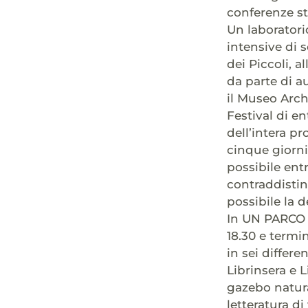
conferenze sto
Un laboratorio
intensive di 
dei Piccoli, a
da parte di au
il Museo Arch
Festival di en
dell’intera pr
cinque giorni 
possibile ent
contraddistin
possibile la d
In UN PARCO D
18.30 e termin
in sei differe
Librinsera e L
gazebo natura
letteratura di