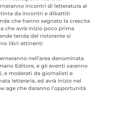
neranno incontri di letteratura al
tinta da incontri e dibattiti
icende che hanno segnato la crescita
lsa che avrà inizio poco prima
rande tenda del ristorante si
o libri attinenti
 alterneranno nell’area denominata
omano Editore, e gli eventi saranno
i, e moderati da giornalisti e
ta letteraria, ed avrà inizio nel
new age che daranno l’opportunità