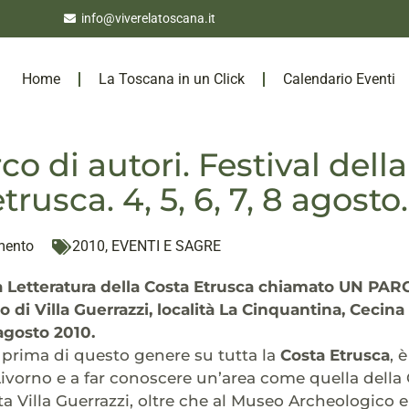
info@viverelatoscana.it
Home
La Toscana in un Click
Calendario Eventi
o di autori. Festival della
trusca. 4, 5, 6, 7, 8 agosto.
mento
2010
,
EVENTI E SAGRE
a Letteratura della Costa Etrusca chiamato UN PAR
co di Villa Guerrazzi, località La Cinquantina, Cecin
gosto 2010.
la prima di questo genere su tutta la
Costa Etrusca
, 
Livorno e a far conoscere un’area come quella della
ta Villa Guerrazzi, oltre che al Museo Archeologico e