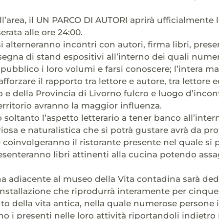
ll’area, il UN PARCO DI AUTORI aprirà ufficialmente le
erata alle ore 24:00.
 alterneranno incontri con autori, firma libri, prese
egna di stand espositivi all’interno dei quali nume
 pubblico i loro volumi e farsi conoscere; l’intera m
afforzare il rapporto tra lettore e autore, tra lettore
 e della Provincia di Livorno fulcro e luogo d’incont
territorio avranno la maggior influenza.
 soltanto l’aspetto letterario a tener banco all’inte
riosa e naturalistica che si potrà gustare avrà da pr
he coinvolgeranno il ristorante presente nel quale si
esenteranno libri attinenti alla cucina potendo assa
 adiacente al museo della Vita contadina sarà dedic
installazione che riprodurrà interamente per cinque
 della vita antica, nella quale numerose persone
o i presenti nelle loro attività riportandoli indiet