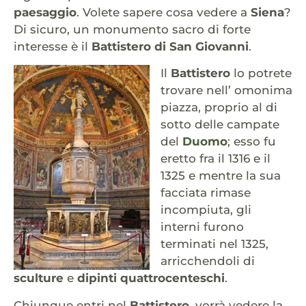
paesaggio
. Volete sapere cosa vedere a
Siena
?
Di sicuro, un monumento sacro di forte
interesse è il
Battistero di San Giovanni
.
Il
Battistero
lo potrete
trovare nell’ omonima
piazza, proprio al di
sotto delle campate
del
Duomo
; esso fu
eretto fra il 1316 e il
1325 e mentre la sua
facciata rimase
incompiuta, gli
interni furono
terminati nel 1325,
arricchendoli di
sculture
e
dipinti quattrocenteschi
.
Chiunque entri nel
Battistero
, vorrà vedere la