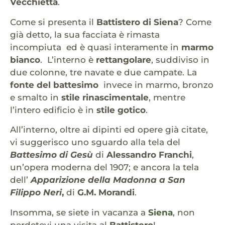
Vecchietta
.
Come si presenta il
Battistero di Siena
? Come
già detto, la sua facciata è rimasta
incompiuta ed è quasi interamente in
marmo
bianco
. L’interno è
rettangolare
, suddiviso in
due colonne, tre navate e due campate. La
fonte del battesimo
invece in marmo, bronzo
e smalto in
stile rinascimentale
, mentre
l’intero edificio è in
stile gotico
.
All’interno, oltre ai dipinti ed opere già citate,
vi suggerisco uno sguardo alla tela del
Battesimo di
Gesù
di
Alessandro Franchi
,
un’opera moderna del 1907; e ancora la tela
dell’
Apparizione della
Madonna a San
Filippo Neri
,
di
G.M. Morandi
.
Insomma, se siete in vacanza a
Siena
, non
perdetevi una visita al
Battistero
!