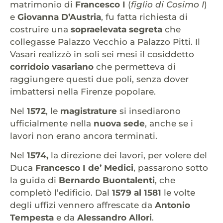
matrimonio di
Francesco I
(
figlio di Cosimo I
)
e
Giovanna D’Austria
, fu fatta richiesta di
costruire una
sopraelevata segreta
che
collegasse Palazzo Vecchio a Palazzo Pitti. Il
Vasari realizzò in soli sei mesi il cosiddetto
corridoio vasariano
che permetteva di
raggiungere questi due poli, senza dover
imbattersi nella Firenze popolare.
Nel
1572
, le
magistrature
si insediarono
ufficialmente nella
nuova sede
, anche se i
lavori non erano ancora terminati.
Nel
1574,
la direzione dei lavori, per volere del
Duca
Francesco I de’ Medici
, passarono sotto
la guida di
Bernardo Buontalenti
, che
completò l’edificio. Dal
1579 al 1581
le volte
degli uffizi vennero affrescate da
Antonio
Tempesta
e da
Alessandro Allori
.