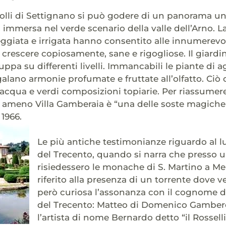
olli di Settignano si può godere di un panorama uni
o, immersa nel verde scenario della valle dell’Arno. 
eggiata e irrigata hanno consentito alle innumerevo
 crescere copiosamente, sane e rigogliose. Il giardino
luppa su differenti livelli. Immancabili le piante di a
alano armonie profumate e fruttate all’olfatto. Ciò c
’acqua e verdi composizioni topiarie. Per riassumere 
ameno Villa Gamberaia è “una delle soste magiche 
1966.
Le più antiche testimonianze riguardo al 
del Trecento, quando si narra che presso 
risiedessero le monache di S. Martino a Me
riferito alla presenza di un torrente dove v
però curiosa l’assonanza con il cognome del 
del Trecento: Matteo di Domenico Gamberell
l’artista di nome Bernardo detto “il Rossell