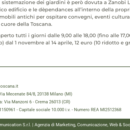
a sistemazione dei giardini è però dovuta a Zanobi L
tico edificio e le dèpendances all’interno della prop
mobili antichi per ospitare convegni, eventi culturali
 cuore della Toscana.
aperto tutti i giorni dalle 9,00 alle 18,00 (fino alle 17
o) dal 1 novembre al 14 aprile, 12 euro (10 ridotto e 
toscana.it
Via Mecenate 84/8, 20138 Milano (MI)
a: Via Manzoni 6 - Crema 26013 (CR)
181150961 - Capitale sociale 10.000 i.v. - Numero REA MI2512368
munication S.r.l. | Agenzia di Marketing, Comunicazione, Web & Soc