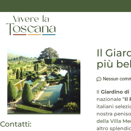
Il Gia
più bel
Nessun com
Il
Giardino di
nazionale “
Il
italiani selez
nostra penisol
della Villa Me
Contatti:
altro splendid