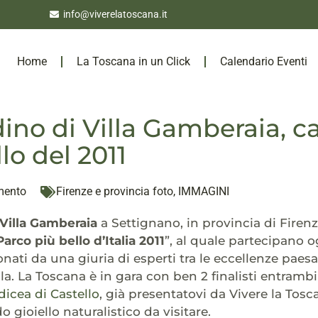
info@viverelatoscana.it
Home
La Toscana in un Click
Calendario Eventi
rdino di Villa Gamberaia, 
lo del 2011
mento
Firenze e provincia foto
,
IMMAGINI
 Villa Gamberaia
a Settignano, in provincia di Firenze,
 Parco più bello d’Italia 2011
”, al quale partecipano o
ionati da una giuria di esperti tra le eccellenze paesa
a. La Toscana è in gara con ben 2 finalisti entrambi i
dicea di Castello
, già presentatovi da Vivere la Tosca
o gioiello naturalistico da visitare.