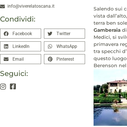
info@viverelatoscana.it
Salendo sui c
vista dall’alt
Condividi:
terra ben sol
Gamberaia
di
Facebook
Twitter
Medici, si svi
primavera reg
LinkedIn
WhatsApp
tra specchi d
questo luogo 
Email
Pinterest
Berenson nel 
Seguici: