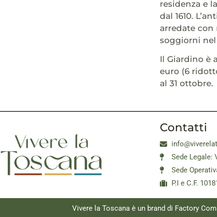
residenza e l
dal 1610. L’an
arredate con 
soggiorni nel
Il Giardino è 
euro (6 ridott
al 31 ottobre.
Contatti
info@viverela
Sede Legale: 
Sede Operativ
P.I e C.F. 10
Vivere la Toscana è un brand di Factory Com