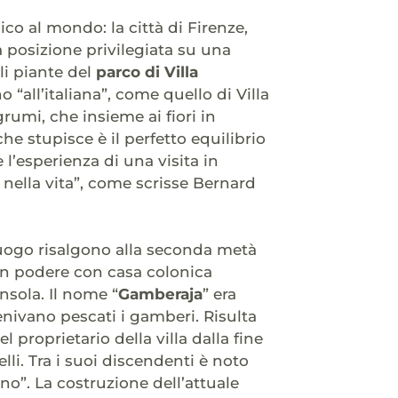
co al mondo: la città di Firenze,
La posizione privilegiata su una
li piante del
parco di Villa
 “all’italiana”, come quello di Villa
grumi, che insieme ai fiori in
he stupisce è il perfetto equilibrio
l’esperienza di una visita in
nella vita”, come scrisse Bernard
luogo risalgono alla seconda metà
un podere con casa colonica
nsola. Il nome “
Gamberaja
” era
enivano pescati i gamberi. Risulta
proprietario della villa dalla fine
i. Tra i suoi discendenti è noto
ino”. La costruzione dell’attuale