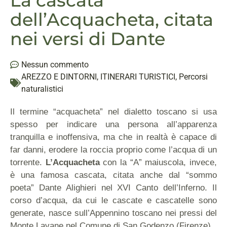
La cascata
dell’Acquacheta, citata
nei versi di Dante
Nessun commento
AREZZO E DINTORNI
,
ITINERARI TURISTICI
,
Percorsi
naturalistici
Il termine “acquacheta” nel dialetto toscano si usa
spesso per indicare una persona all’apparenza
tranquilla e inoffensiva, ma che in realtà è capace di
far danni, erodere la roccia proprio come l’acqua di un
torrente.
L’Acquacheta
con la “A” maiuscola, invece,
è una famosa cascata, citata anche dal “sommo
poeta” Dante Alighieri nel XVI Canto dell’Inferno. Il
corso d’acqua, da cui le cascate e cascatelle sono
generate, nasce sull’Appennino toscano nei pressi del
Monte Lavane nel Comune di San Godenzo (Firenze).