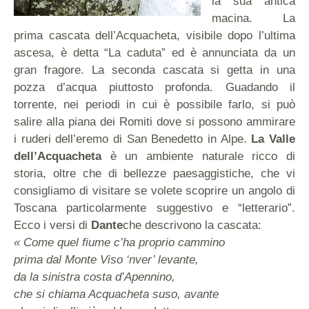
la sua antica
macina. La
prima cascata dell’Acquacheta, visibile dopo l’ultima
ascesa, è detta “La caduta” ed è annunciata da un
gran fragore. La seconda cascata si getta in una
pozza d’acqua piuttosto profonda. Guadando il
torrente, nei periodi in cui è possibile farlo, si può
salire alla piana dei Romiti dove si possono ammirare
i ruderi dell’eremo di San Benedetto in Alpe.
La Valle
dell’Acquacheta
è un ambiente naturale ricco di
storia, oltre che di bellezze paesaggistiche, che vi
consigliamo di visitare se volete scoprire un angolo di
Toscana particolarmente suggestivo e “letterario”.
Ecco i versi di
Dante
che descrivono la cascata:
« Come quel fiume c’ha proprio cammino
prima dal Monte Viso ‘nver’ levante,
da la sinistra costa d’Apennino,
che si chiama Acquacheta suso, avante