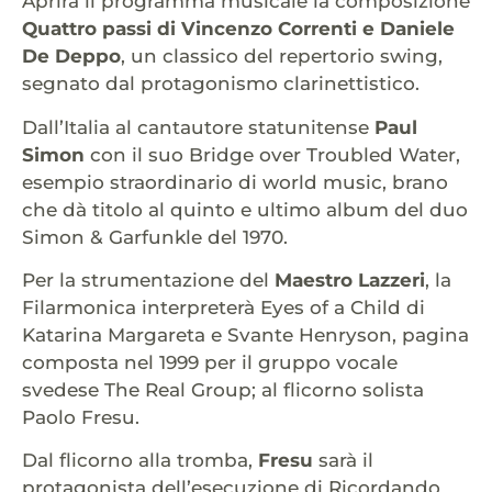
Aprirà il programma musicale la composizione
Quattro passi di Vincenzo Correnti e Daniele
De Deppo
, un classico del repertorio swing,
segnato dal protagonismo clarinettistico.
Dall’Italia al cantautore statunitense
Paul
Simon
con il suo Bridge over Troubled Water,
esempio straordinario di world music, brano
che dà titolo al quinto e ultimo album del duo
Simon & Garfunkle del 1970.
Per la strumentazione del
Maestro Lazzeri
, la
Filarmonica interpreterà Eyes of a Child di
Katarina Margareta e Svante Henryson, pagina
composta nel 1999 per il gruppo vocale
svedese The Real Group; al flicorno solista
Paolo Fresu.
Dal flicorno alla tromba,
Fresu
sarà il
protagonista dell’esecuzione di Ricordando