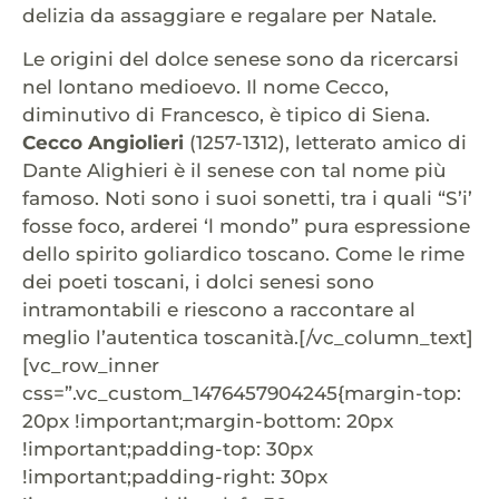
delizia da assaggiare e regalare per Natale.
Le origini del dolce senese sono da ricercarsi
nel lontano medioevo. Il nome Cecco,
diminutivo di Francesco, è tipico di Siena.
Cecco Angiolieri
(1257-1312), letterato amico di
Dante Alighieri è il senese con tal nome più
famoso. Noti sono i suoi sonetti, tra i quali “S’i’
fosse foco, arderei ‘l mondo” pura espressione
dello spirito goliardico toscano. Come le rime
dei poeti toscani, i dolci senesi sono
intramontabili e riescono a raccontare al
meglio l’autentica toscanità.[/vc_column_text]
[vc_row_inner
css=”.vc_custom_1476457904245{margin-top:
20px !important;margin-bottom: 20px
!important;padding-top: 30px
!important;padding-right: 30px