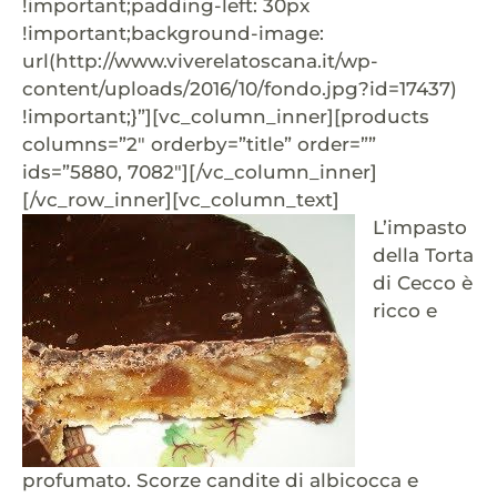
!important;padding-left: 30px
!important;background-image:
url(http://www.viverelatoscana.it/wp-
content/uploads/2016/10/fondo.jpg?id=17437)
!important;}”][vc_column_inner][products
columns=”2″ orderby=”title” order=””
ids=”5880, 7082″][/vc_column_inner]
[/vc_row_inner][vc_column_text]
L’impasto
della Torta
di Cecco è
ricco e
profumato. Scorze candite di albicocca e