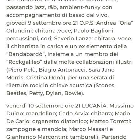
passando jazz, r&b, ambient-funky con
accompagnamento di basso dal vivo.
giovedì 9 settembre ore 21 O.P.S. Andrea “Orla”
Orlandini: chitarra ,voce; Paolo Baglioni:
percussioni, cori; Saverio Lanza: chitarra, voce.
Il chitarrista in carica e un ex elemento della
“Bandabardò”, insieme a un membro dei
“Rockgalileo” dalle molte collaborazioni illustri
(Piero Pelù, Biagio Antonacci, Sara Jane
Morris, Cristina Donà), per una serata di
riletture rock in chiave acustica (Stones,
Beatles, Petty, Dylan, Bowie).
venerdì 10 settembre ore 21 LUCANÌA. Massimo
Duino: mandolino; Carlo Arvia: chitarra; Mario
De Carlo: organetto diatonico; Matteo Torretti:
zampogne e mandola; Marco Massari e
Gianfranco Marcontini: tamburelli. Partendo