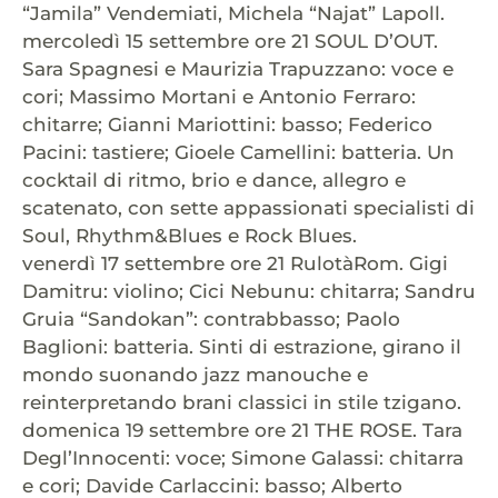
“Jamila” Vendemiati, Michela “Najat” Lapoll.
mercoledì 15 settembre ore 21 SOUL D’OUT.
Sara Spagnesi e Maurizia Trapuzzano: voce e
cori; Massimo Mortani e Antonio Ferraro:
chitarre; Gianni Mariottini: basso; Federico
Pacini: tastiere; Gioele Camellini: batteria. Un
cocktail di ritmo, brio e dance, allegro e
scatenato, con sette appassionati specialisti di
Soul, Rhythm&Blues e Rock Blues.
venerdì 17 settembre ore 21 RulotàRom. Gigi
Damitru: violino; Cici Nebunu: chitarra; Sandru
Gruia “Sandokan”: contrabbasso; Paolo
Baglioni: batteria. Sinti di estrazione, girano il
mondo suonando jazz manouche e
reinterpretando brani classici in stile tzigano.
domenica 19 settembre ore 21 THE ROSE. Tara
Degl’Innocenti: voce; Simone Galassi: chitarra
e cori; Davide Carlaccini: basso; Alberto