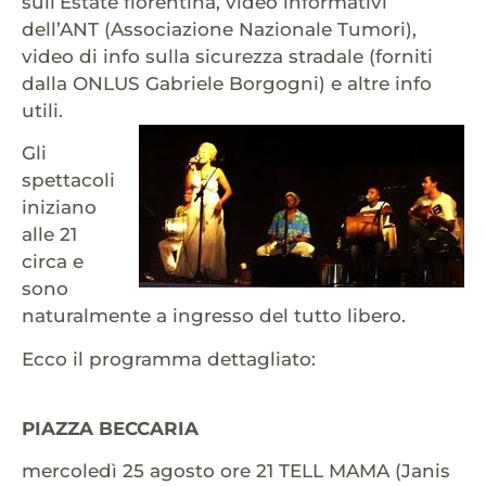
sull’Estate fiorentina, video informativi
dell’ANT (Associazione Nazionale Tumori),
video di info sulla sicurezza stradale (forniti
dalla ONLUS Gabriele Borgogni) e altre info
utili.
Gli
spettacoli
iniziano
alle 21
circa e
sono
naturalmente a ingresso del tutto libero.
Ecco il programma dettagliato:
PIAZZA BECCARIA
mercoledì 25 agosto ore 21 TELL MAMA (Janis