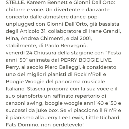
STELLE. Kareem Bennett e Gionni Dall’Orto:
chitarre e voce. Un divertente e danzante
concerto dalle atmosfere dance-pop-
unplugged con Gionni Dall’Orto, già bassista
degli Articolo 31, collaboratore di Irene Grandi,
Mina, Andrea Chimenti, e dal 2001,
stabilmente, di Paolo Benvegnù.
venerdì 24 Chiusura della stagione con “Festa
anni ’50” animata dal PERRY BOOGIE LIVE.
Perry, al secolo Piero Balleggi, è considerato
uno dei migliori pianisti di Rock’n’Roll e
Boogie Woogie del panorama musicale
Italiano. Stasera proporrà con la sua voce e il
suo pianoforte un raffinato repertorio di
canzoni swing, boogie woogie anni ’40 e ’50 e
successi da juke box. Se vi piacciono il R’n’R e
il pianismo alla Jerry Lee Lewis, Little Richard,
Fats Domino, non perdetevelo!