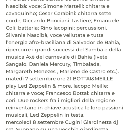
Nascibà: voce; Simone Martelli: chitarra e
cavaquinho; Cesar Garabini: chitarra sette
corde; Riccardo Bonciani: tastiere; Emanuele
Coli: batteria; Rino Iacopini: percussioni.
Silvania Nascibà, voce vellutata e tutta
l’energia afro-brasiliana di Salvador de Bahia,
ripercorre i grandi successi del Samba e della
musica Axè del carnevale di Bahia (Ivete
Sangalo, Daniela Mercury, Timbalada,
Margareth Menezes , Mariene de Castro etc.).
matedì 7 settembre ore 21 BOTTAI&MEILLE
play Led Zeppelin & more. Iacopo Meille:
chitarra e voce; Francesco Bottai: chitarra e
cori. Due rockers fra i migliori della regione
reinventano in chiave acustica le loro passioni
musicali, Led Zeppelin in testa.
mercoledì 8 settembre Cugini Giardinetta dj
set. Suonano su una vecchia giardinetta,