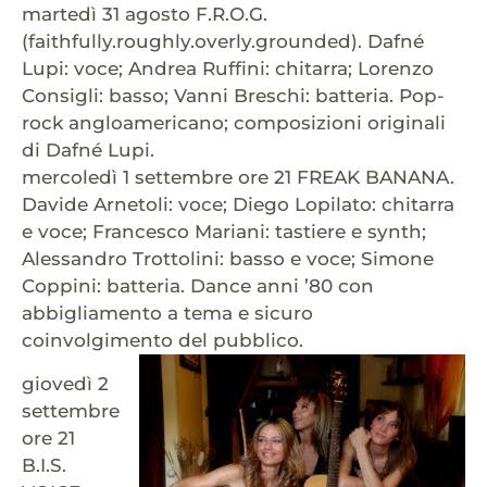
martedì 31 agosto F.R.O.G.
(faithfully.roughly.overly.grounded). Dafné
Lupi: voce; Andrea Ruffini: chitarra; Lorenzo
Consigli: basso; Vanni Breschi: batteria. Pop-
rock angloamericano; composizioni originali
di Dafné Lupi.
mercoledì 1 settembre ore 21 FREAK BANANA.
Davide Arnetoli: voce; Diego Lopilato: chitarra
e voce; Francesco Mariani: tastiere e synth;
Alessandro Trottolini: basso e voce; Simone
Coppini: batteria. Dance anni ’80 con
abbigliamento a tema e sicuro
coinvolgimento del pubblico.
giovedì 2
settembre
ore 21
B.I.S.