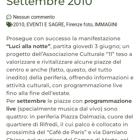
Settembre 2010
Nessun commento
2010
,
EVENTI E SAGRE
,
Firenze foto
,
IMMAGINI
Prosegue con successo la manifestazione
“Luci alla notte”
, partita giovedì 3 giugno; un
progetto dell’Associazione Culturale “11” teso a
valorizzare e rivitalizzare alcune piazze del
centro e anche (fatto, questo, del tutto
inedito) della periferia, offrendo informazioni e
attività culturali, con programmazione live
fino alla fine dell’estate.
Per
settembre
le piazze con
programmazione
live
(specialmente musica dal vivo) sono
quattro: in periferia Piazza Dalmazia, cuore del
quartiere di Rifredi, il cui palco è collocato in
prossimità del “Café de Paris” e via Damiano
Chiesa, nel quartiere del Campo di Marte, col