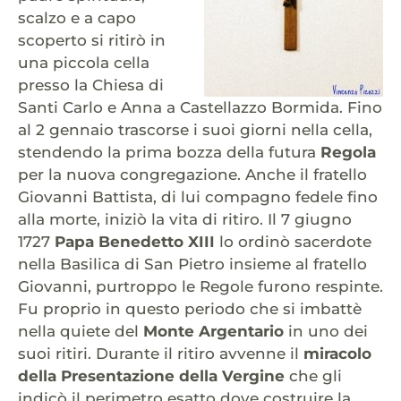
scalzo e a capo
scoperto si ritirò in
una piccola cella
presso la Chiesa di
Santi Carlo e Anna a Castellazzo Bormida. Fino
al 2 gennaio trascorse i suoi giorni nella cella,
stendendo la prima bozza della futura
Regola
per la nuova congregazione. Anche il fratello
Giovanni Battista, di lui compagno fedele fino
alla morte, iniziò la vita di ritiro. Il 7 giugno
1727
Papa Benedetto XIII
lo ordinò sacerdote
nella Basilica di San Pietro insieme al fratello
Giovanni, purtroppo le Regole furono respinte.
Fu proprio in questo periodo che si imbattè
nella quiete del
Monte Argentario
in uno dei
suoi ritiri. Durante il ritiro avvenne il
miracolo
della Presentazione della Vergine
che gli
indicò il perimetro esatto dove costruire la