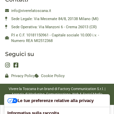
info@viverelatoscana.it
Sede Legale: Via Mecenate 84/8, 20138 Milano (MI)
Sede Operativa: Via Manzoni 6 - Crema 26013 (CR)
P.I e C.F. 10181150961 - Capitale sociale 10.000 i.v. -
Numero REA MI2512368
Seguici su
Privacy Policy
Cookie Policy
Vivere la Toscana è un brand di Factory Communication S.r.l. |
Agenzia di Marketing, Comunicazione, Web & Social Media
|
www.factorycommunication.it
Le tue preferenze relative alla privacy
Informativa sulla raccolta