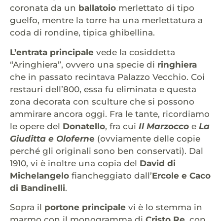
coronata da un
ballatoio
merlettato di tipo
guelfo, mentre la torre ha una merlettatura a
coda di rondine, tipica ghibellina.
L’entrata principale
vede la cosiddetta
“Aringhiera”, ovvero una specie di
ringhiera
che in passato recintava Palazzo Vecchio. Coi
restauri dell’800, essa fu eliminata e questa
zona decorata con sculture che si possono
ammirare ancora oggi. Fra le tante, ricordiamo
le opere del
Donatello
, fra cui
Il Marzocco
e
La
Giuditta e Olofern
e
(ovviamente delle copie
perché gli originali sono ben conservati). Dal
1910, vi è inoltre una copia del
David di
Michelangelo
fiancheggiato dall’
Ercole e Caco
di Bandinelli
.
Sopra il
portone principale
vi è lo stemma in
marmo con il monogramma di
Cristo Re
, con