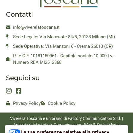
Contatti
info@viverelatoscana.it
Sede Legale: Via Mecenate 84/8, 20138 Milano (MI)
Sede Operativa: Via Manzoni 6 - Crema 26013 (CR)
P.I e C.F. 10181150961 - Capitale sociale 10.000 i.v. -
Numero REA MI2512368
Seguici su
Privacy Policy
Cookie Policy
Vivere la Toscana è un brand di Factory Communication S.r.l. |
Agenzia di Marketing, Comunicazione, Web & Social Media
|
www.factorycommunication.it
Le tue preferenze relative alla privacy