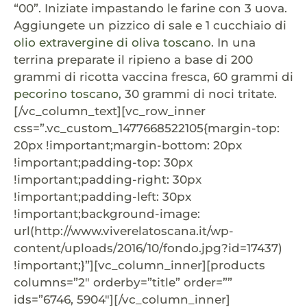
“00”. Iniziate impastando le farine con 3 uova.
Aggiungete un pizzico di sale e 1 cucchiaio di
olio extravergine di oliva toscano
. In una
terrina preparate il ripieno a base di 200
grammi di ricotta vaccina fresca, 60 grammi di
pecorino toscano
, 30 grammi di noci tritate.
[/vc_column_text][vc_row_inner
css=”.vc_custom_1477668522105{margin-top:
20px !important;margin-bottom: 20px
!important;padding-top: 30px
!important;padding-right: 30px
!important;padding-left: 30px
!important;background-image:
url(http://www.viverelatoscana.it/wp-
content/uploads/2016/10/fondo.jpg?id=17437)
!important;}”][vc_column_inner][products
columns=”2″ orderby=”title” order=””
ids=”6746, 5904″][/vc_column_inner]