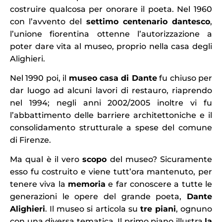
costruire qualcosa per onorare il poeta. Nel 1960
con l’avvento del
settimo centenario dantesco
,
l’unione fiorentina ottenne l’autorizzazione a
poter dare vita al museo, proprio nella casa degli
Alighieri.
Nel 1990 poi, il
museo
casa di Dante
fu chiuso per
dar luogo ad alcuni lavori di restauro, riaprendo
nel 1994; negli anni 2002/2005 inoltre vi fu
l’abbattimento delle barriere architettoniche e il
consolidamento strutturale a spese del comune
di Firenze.
Ma qual è il vero
scopo
del museo? Sicuramente
esso fu costruito e viene tutt’ora mantenuto, per
tenere viva la
memoria
e far conoscere a tutte le
generazioni le opere del grande poeta,
Dante
Alighieri
. Il museo si articola su
tre piani
, ognuno
con una diversa tematica. Il primo piano illustra
la