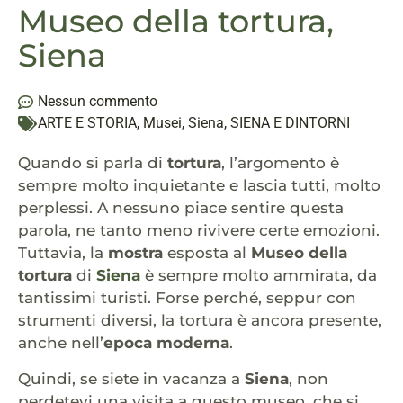
Museo della tortura,
Siena
Nessun commento
ARTE E STORIA
,
Musei
,
Siena
,
SIENA E DINTORNI
Quando si parla di
tortura
, l’argomento è
sempre molto inquietante e lascia tutti, molto
perplessi. A nessuno piace sentire questa
parola, ne tanto meno rivivere certe emozioni.
Tuttavia, la
mostra
esposta al
Museo della
tortura
di
Siena
è sempre molto ammirata, da
tantissimi turisti. Forse perché, seppur con
strumenti diversi, la tortura è ancora presente,
anche nell’
epoca moderna
.
Quindi, se siete in vacanza a
Siena
, non
perdetevi una visita a questo museo, che si