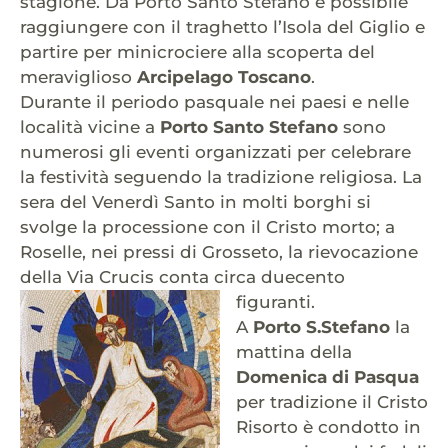
stagione. Da Porto Santo Stefano è possibile
raggiungere con il traghetto l’Isola del Giglio e
partire per minicrociere alla scoperta del
meraviglioso
Arcipelago Toscano
.
Durante il periodo pasquale nei paesi e nelle
località vicine a
Porto Santo Stefano
sono
numerosi gli eventi organizzati per celebrare
la festività seguendo la tradizione religiosa. La
sera del Venerdì Santo in molti borghi si
svolge la processione con il Cristo morto; a
Roselle, nei pressi di Grosseto, la rievocazione
della Via Crucis conta circa duecento
figuranti.
A
Porto S.Stefano
la
mattina della
Domenica di Pasqua
per tradizione il Cristo
Risorto è condotto in