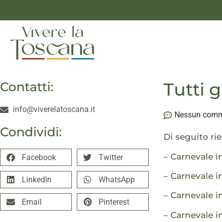
Tutti g
Contatti:
info@viverelatoscana.it
Nessun com
Condividi:
Di seguito ri
–
Carnevale i
Facebook
Twitter
–
Carnevale in
LinkedIn
WhatsApp
–
Carnevale in
Email
Pinterest
–
Carnevale in