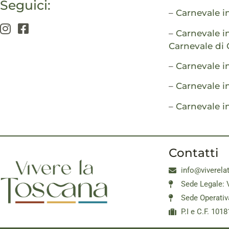
Seguici:
–
Carnevale in
–
Carnevale i
Carnevale di 
–
Carnevale in
–
Carnevale i
–
Carnevale in
Contatti
info@viverela
Sede Legale: 
Sede Operativ
P.I e C.F. 10