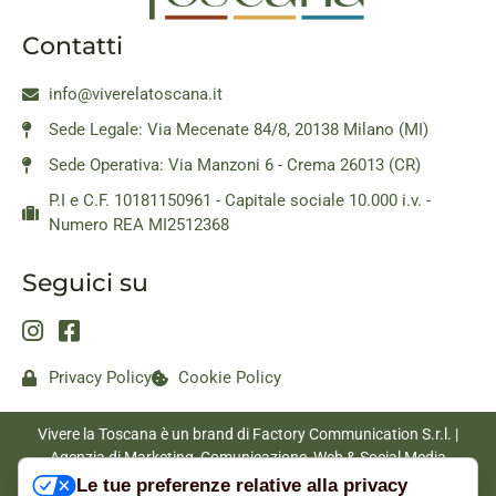
Contatti
info@viverelatoscana.it
Sede Legale: Via Mecenate 84/8, 20138 Milano (MI)
Sede Operativa: Via Manzoni 6 - Crema 26013 (CR)
P.I e C.F. 10181150961 - Capitale sociale 10.000 i.v. -
Numero REA MI2512368
Seguici su
Privacy Policy
Cookie Policy
Vivere la Toscana è un brand di Factory Communication S.r.l. |
Agenzia di Marketing, Comunicazione, Web & Social Media
|
www.factorycommunication.it
Le tue preferenze relative alla privacy