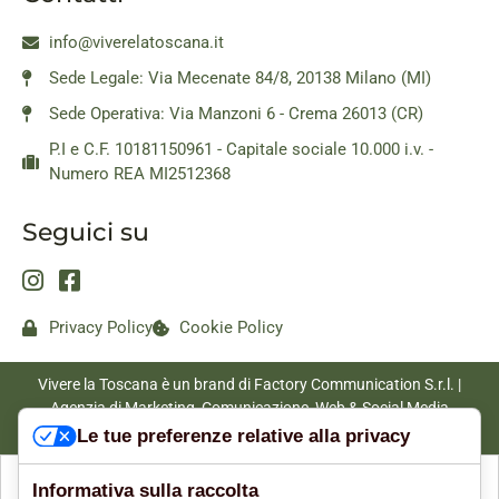
info@viverelatoscana.it
Sede Legale: Via Mecenate 84/8, 20138 Milano (MI)
Sede Operativa: Via Manzoni 6 - Crema 26013 (CR)
P.I e C.F. 10181150961 - Capitale sociale 10.000 i.v. -
Numero REA MI2512368
Seguici su
Privacy Policy
Cookie Policy
Vivere la Toscana è un brand di Factory Communication S.r.l. |
Agenzia di Marketing, Comunicazione, Web & Social Media
|
www.factorycommunication.it
Le tue preferenze relative alla privacy
Informativa sulla raccolta