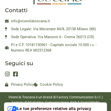
Contatti
info@viverelatoscana.it
Sede Legale: Via Mecenate 84/8, 20138 Milano (MI)
Sede Operativa: Via Manzoni 6 - Crema 26013 (CR)
P.I e C.F. 10181150961 - Capitale sociale 10.000 i.v. -
Numero REA MI2512368
Seguici su
Privacy Policy
Cookie Policy
Vivere la Toscana è un brand di Factory Communication S.r.l. |
Agenzia di Marketing, Comunicazione, Web & Social Media
|
www.factorycommunication.it
Le tue preferenze relative alla privacy