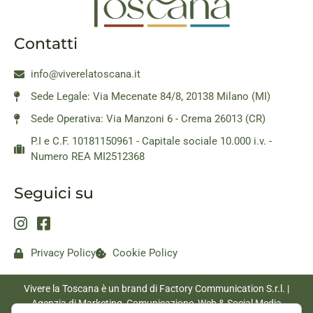
Contatti
info@viverelatoscana.it
Sede Legale: Via Mecenate 84/8, 20138 Milano (MI)
Sede Operativa: Via Manzoni 6 - Crema 26013 (CR)
P.I e C.F. 10181150961 - Capitale sociale 10.000 i.v. -
Numero REA MI2512368
Seguici su
Privacy Policy
Cookie Policy
Vivere la Toscana è un brand di Factory Communication S.r.l. |
Agenzia di Marketing, Comunicazione, Web & Social Media