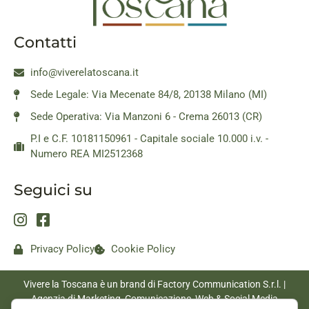
Contatti
info@viverelatoscana.it
Sede Legale: Via Mecenate 84/8, 20138 Milano (MI)
Sede Operativa: Via Manzoni 6 - Crema 26013 (CR)
P.I e C.F. 10181150961 - Capitale sociale 10.000 i.v. -
Numero REA MI2512368
Seguici su
Privacy Policy
Cookie Policy
Vivere la Toscana è un brand di Factory Communication S.r.l. |
Agenzia di Marketing, Comunicazione, Web & Social Media