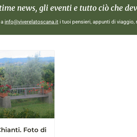
me news, gli eventi e tutto ciò che devi
i a
info@viverelatoscana.it
i tuoi pensieri, appunti di viaggio,
hianti. Foto di