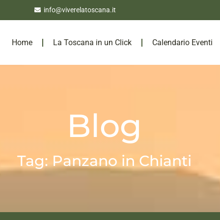
info@viverelatoscana.it
Home
La Toscana in un Click
Calendario Eventi
Blog
Tag: Panzano in Chianti