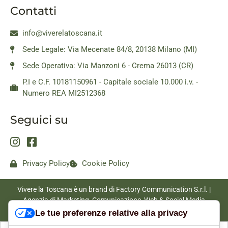
Contatti
info@viverelatoscana.it
Sede Legale: Via Mecenate 84/8, 20138 Milano (MI)
Sede Operativa: Via Manzoni 6 - Crema 26013 (CR)
P.I e C.F. 10181150961 - Capitale sociale 10.000 i.v. -
Numero REA MI2512368
Seguici su
Privacy Policy
Cookie Policy
Vivere la Toscana è un brand di Factory Communication S.r.l. |
Agenzia di Marketing, Comunicazione, Web & Social Media
|
www.factorycommunication.it
Le tue preferenze relative alla privacy