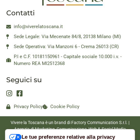
Contatti
info@viverelatoscana.it
Sede Legale: Via Mecenate 84/8, 20138 Milano (MI)
Sede Operativa: Via Manzoni 6 - Crema 26013 (CR)
P.I e C.F. 10181150961 - Capitale sociale 10.000 i.v. -
Numero REA MI2512368
Seguici su
Privacy Policy
Cookie Policy
Vivere la Toscana è un brand di Factory Communication S.r.l. |
Agenzia di Marketing, Comunicazione, Web & Social Media
|
www.factorycommunication.it
Le tue preferenze relative alla privacy