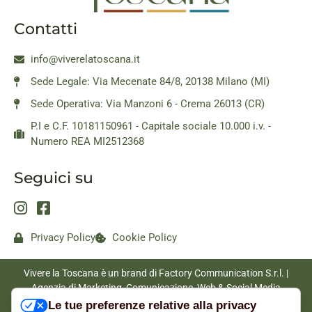
Contatti
info@viverelatoscana.it
Sede Legale: Via Mecenate 84/8, 20138 Milano (MI)
Sede Operativa: Via Manzoni 6 - Crema 26013 (CR)
P.I e C.F. 10181150961 - Capitale sociale 10.000 i.v. -
Numero REA MI2512368
Seguici su
Privacy Policy
Cookie Policy
Vivere la Toscana è un brand di Factory Communication S.r.l. |
Agenzia di Marketing, Comunicazione, Web & Social Media
|
www.factorycommunication.it
Le tue preferenze relative alla privacy