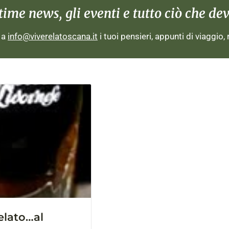
me news, gli eventi e tutto ciò che devi
i a
info@viverelatoscana.it
i tuoi pensieri, appunti di viaggio,
elato…al