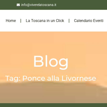
info@viverelatoscana.it
Home
La Toscana in un Click
Calendario Eventi
Blog
Tag: Ponce alla Livornese