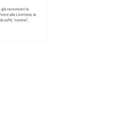
a già raccontato la
nce alla Livornese, la
di caffé, “rumme”,