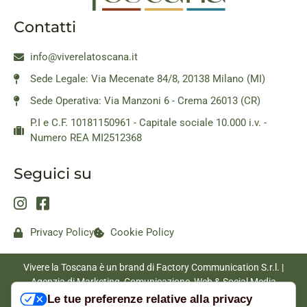
Contatti
info@viverelatoscana.it
Sede Legale: Via Mecenate 84/8, 20138 Milano (MI)
Sede Operativa: Via Manzoni 6 - Crema 26013 (CR)
P.I e C.F. 10181150961 - Capitale sociale 10.000 i.v. -
Numero REA MI2512368
Seguici su
Privacy Policy
Cookie Policy
Vivere la Toscana è un brand di Factory Communication S.r.l. |
Agenzia di Marketing, Comunicazione, Web & Social Media
|
www.factorycommunication.it
Le tue preferenze relative alla privacy