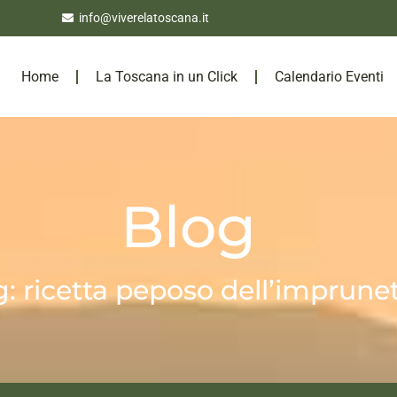
info@viverelatoscana.it
Home
La Toscana in un Click
Calendario Eventi
Blog
g: ricetta peposo dell’imprune