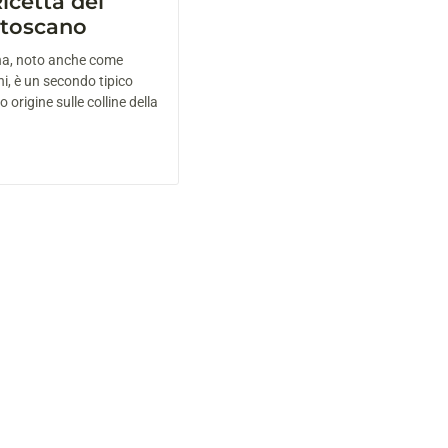
icetta del
o toscano
ina, noto anche come
i, è un secondo tipico
 origine sulle colline della