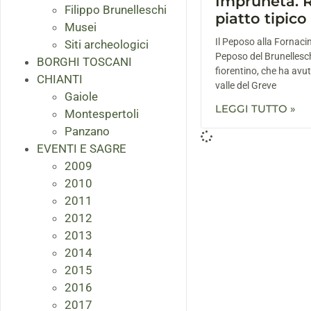
Impruneta. R
Filippo Brunelleschi
piatto tipic
Musei
Il Peposo alla Fornac
Siti archeologici
Peposo del Brunellesch
BORGHI TOSCANI
fiorentino, che ha avuto
CHIANTI
valle del Greve
Gaiole
LEGGI TUTTO »
Montespertoli
Panzano
EVENTI E SAGRE
2009
2010
2011
2012
2013
2014
2015
2016
2017