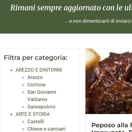
Rimani sempre aggiornato con le ulti
… e non dimenticarti di inviarc
Filtra per categoria:
AREZZO E DINTORNI
Arezzo
Cortona
San Giovanni
Valdarno
Sansepolcro
ARTE E STORIA
Castelli
Peposo alla 
Chiese e santuari