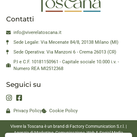
Contatti
info@viverelatoscana.it
Sede Legale: Via Mecenate 84/8, 20138 Milano (MI)
Sede Operativa: Via Manzoni 6 - Crema 26013 (CR)
P.I e C.F. 10181150961 - Capitale sociale 10.000 i.v. -
Numero REA MI2512368
Seguici su
Privacy Policy
Cookie Policy
Vivere la Toscana è un brand di Factory Communication S.r.l. |
Agenzia di Marketing, Comunicazione, Web & Social Media