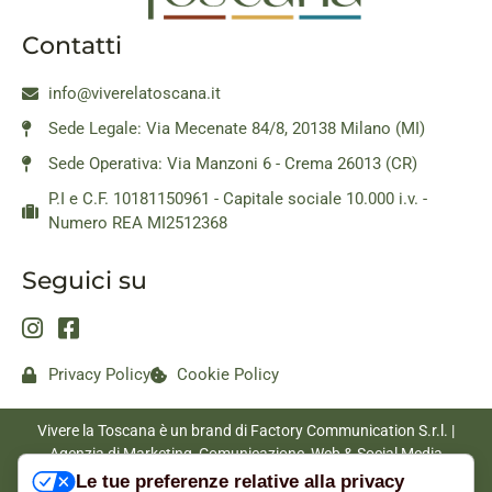
Contatti
info@viverelatoscana.it
Sede Legale: Via Mecenate 84/8, 20138 Milano (MI)
Sede Operativa: Via Manzoni 6 - Crema 26013 (CR)
P.I e C.F. 10181150961 - Capitale sociale 10.000 i.v. -
Numero REA MI2512368
Seguici su
Privacy Policy
Cookie Policy
Vivere la Toscana è un brand di Factory Communication S.r.l. |
Agenzia di Marketing, Comunicazione, Web & Social Media
|
www.factorycommunication.it
Le tue preferenze relative alla privacy