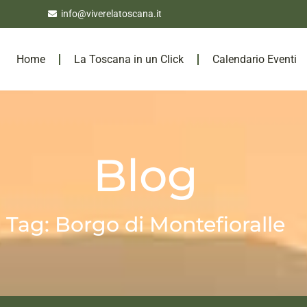
info@viverelatoscana.it
Home
La Toscana in un Click
Calendario Eventi
Blog
Tag: Borgo di Montefioralle