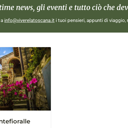
me news, gli eventi e tutto ciò che devi
i a
info@viverelatoscana.it
i tuoi pensieri, appunti di viaggio,
tefioralle