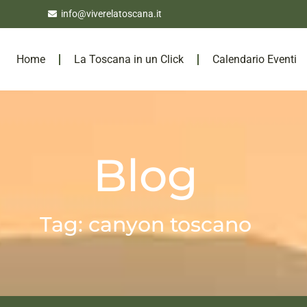
info@viverelatoscana.it
Home
La Toscana in un Click
Calendario Eventi
Blog
Tag: canyon toscano