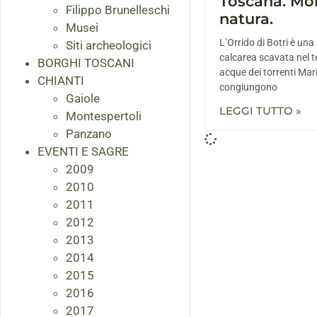
Toscana. Mo
Filippo Brunelleschi
natura.
Musei
L’Orrido di Botri è una
Siti archeologici
calcarea scavata nel t
BORGHI TOSCANI
acque dei torrenti Mari
CHIANTI
congiungono
Gaiole
LEGGI TUTTO »
Montespertoli
Panzano
EVENTI E SAGRE
2009
2010
2011
2012
2013
2014
2015
2016
2017