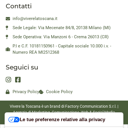
Contatti
info@viverelatoscana.it
Sede Legale: Via Mecenate 84/8, 20138 Milano (MI)
Sede Operativa: Via Manzoni 6 - Crema 26013 (CR)
P.I e C.F. 10181150961 - Capitale sociale 10.000 i.v. -
Numero REA MI2512368
Seguici su
Privacy Policy
Cookie Policy
Vivere la Toscana è un brand di Factory Communication S.r.l. |
Agenzia di Marketing, Comunicazione, Web & Social Media
|
www.factorycommunication.it
Le tue preferenze relative alla privacy