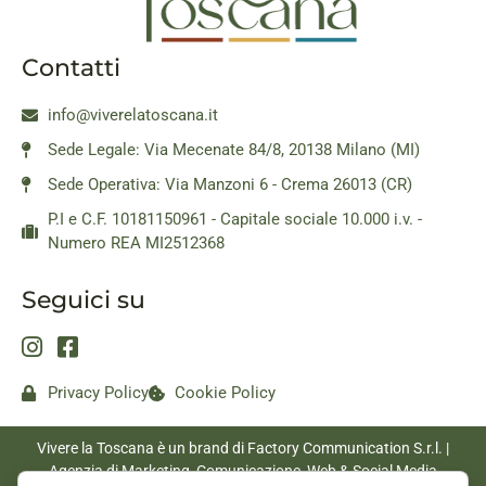
Contatti
info@viverelatoscana.it
Sede Legale: Via Mecenate 84/8, 20138 Milano (MI)
Sede Operativa: Via Manzoni 6 - Crema 26013 (CR)
P.I e C.F. 10181150961 - Capitale sociale 10.000 i.v. -
Numero REA MI2512368
Seguici su
Privacy Policy
Cookie Policy
Vivere la Toscana è un brand di Factory Communication S.r.l. |
Agenzia di Marketing, Comunicazione, Web & Social Media