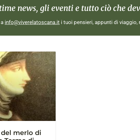
me news, gli eventi e tutto ciò che devi
i a
info@viverelatoscana.it
i tuoi pensieri, appunti di viaggio,
del merlo di