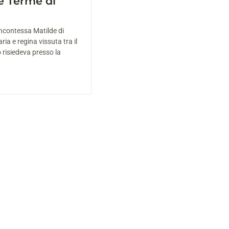
e Terme di
ncontessa Matilde di
ia e regina vissuta tra il
 risiedeva presso la