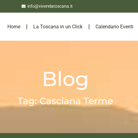
info@viverelatoscana.it
Home
La Toscana in un Click
Calendario Eventi
Blog
Tag: Casciana Terme