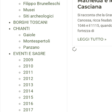
Mathelda e l
Filippo Brunelleschi
Casciana
Musei
Si racconta che la Gra
Siti archeologici
Canossa, ricca feudatar
BORGHI TOSCANI
1046 e il 1115, quando
CHIANTI
fortezza di
Gaiole
LEGGI TUTTO »
Montespertoli
Panzano
EVENTI E SAGRE
2009
2010
2011
2012
2013
2014
2015
2016
2017