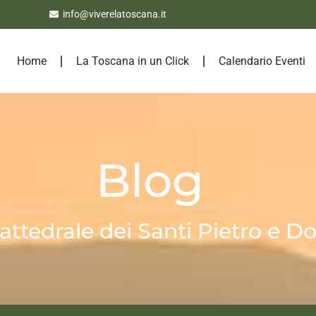
info@viverelatoscana.it
Home
La Toscana in un Click
Calendario Eventi
Blog
attedrale dei Santi Pietro e D