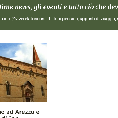
me news, gli eventi e tutto ciò che devi
i a
info@viverelatoscana.it
i tuoi pensieri, appunti di viaggio,
o ad Arezzo e