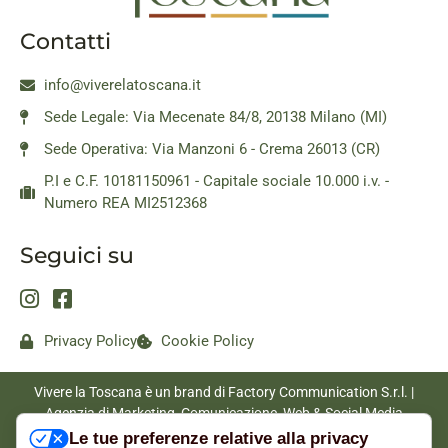
Contatti
info@viverelatoscana.it
Sede Legale: Via Mecenate 84/8, 20138 Milano (MI)
Sede Operativa: Via Manzoni 6 - Crema 26013 (CR)
P.I e C.F. 10181150961 - Capitale sociale 10.000 i.v. -
Numero REA MI2512368
Seguici su
Privacy Policy
Cookie Policy
Vivere la Toscana è un brand di Factory Communication S.r.l. |
Agenzia di Marketing, Comunicazione, Web & Social Media
|
www.factorycommunication.it
Le tue preferenze relative alla privacy