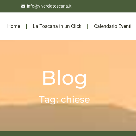
info@viverelatoscana.it
Home
La Toscana in un Click
Calendario Eventi
Blog
Tag: chiese