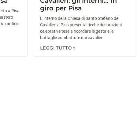
isa
Cavalieri: gli interni… In
giro per Pisa
etto a Pisa
nastero
L’interno della Chiesa di Santo Stefano dei
i un antico
Cavalieri a Pisa presenta ricche decorazioni
celebrative tese a ricordare le gesta e le
battaglie combattute dai cavalieri
LEGGI TUTTO »