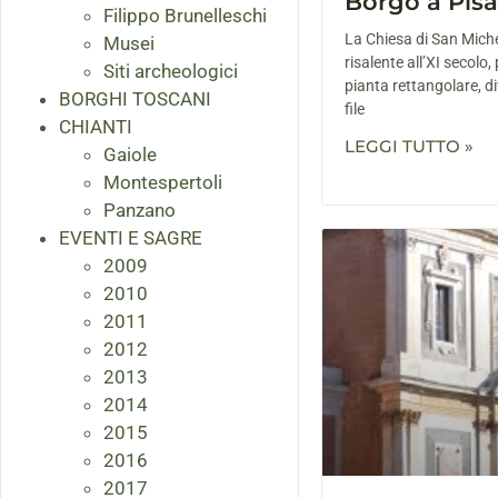
Borgo a Pisa:
Filippo Brunelleschi
La Chiesa di San Miche
Musei
risalente all’XI secolo
Siti archeologici
pianta rettangolare, di
BORGHI TOSCANI
file
CHIANTI
LEGGI TUTTO »
Gaiole
Montespertoli
Panzano
EVENTI E SAGRE
2009
2010
2011
2012
2013
2014
2015
2016
2017