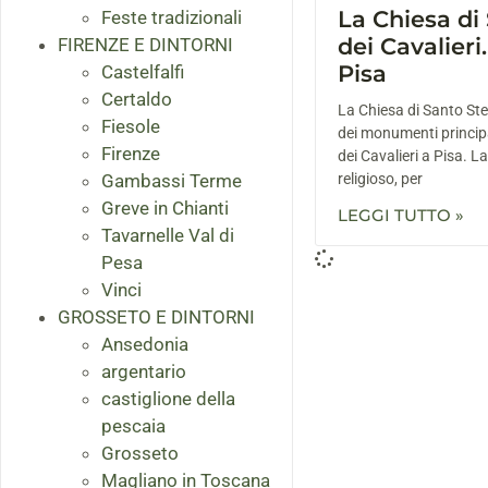
La Chiesa di
Feste tradizionali
dei Cavalieri
FIRENZE E DINTORNI
Pisa
Castelfalfi
Certaldo
La Chiesa di Santo Ste
Fiesole
dei monumenti princip
Firenze
dei Cavalieri a Pisa. La
Gambassi Terme
religioso, per
Greve in Chianti
LEGGI TUTTO »
Tavarnelle Val di
Pesa
Vinci
GROSSETO E DINTORNI
Ansedonia
argentario
castiglione della
pescaia
Grosseto
Magliano in Toscana