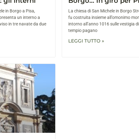
 gli interni
Borgo… In giro per P
le in Borgo a Pisa,
La chiesa di San Michele in Borgo Str
, presenta un interno a
fu costruita insieme all’omonimo mo
viso in tre navate da due
intorno all’anno 1016 sulle vestigia d
tempio pagano
LEGGI TUTTO »