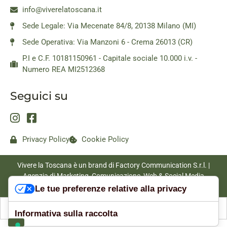
info@viverelatoscana.it
Sede Legale: Via Mecenate 84/8, 20138 Milano (MI)
Sede Operativa: Via Manzoni 6 - Crema 26013 (CR)
P.I e C.F. 10181150961 - Capitale sociale 10.000 i.v. -
Numero REA MI2512368
Seguici su
Privacy Policy
Cookie Policy
Vivere la Toscana è un brand di Factory Communication S.r.l. |
Agenzia di Marketing, Comunicazione, Web & Social Media
|
www.factorycommunication.it
Le tue preferenze relative alla privacy
Informativa sulla raccolta