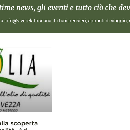
me news, gli eventi e tutto ciò che devi
i a
info@viverelatoscana.it
i tuoi pensieri, appunti di viaggio,
alla scoperta