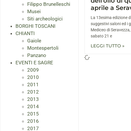
dell’olio di q
Filippo Brunelleschi
aprile a Ser
Musei
La 13esima edizione di 
Siti archeologici
suggestivi saloni ed i 
BORGHI TOSCANI
Mediceo di Seravezza, 
CHIANTI
sabato 21 e
Gaiole
LEGGI TUTTO »
Montespertoli
Panzano
EVENTI E SAGRE
2009
2010
2011
2012
2013
2014
2015
2016
2017