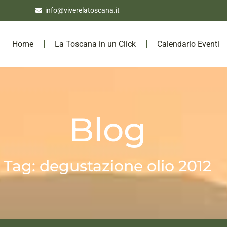
info@viverelatoscana.it
Home
La Toscana in un Click
Calendario Eventi
Blog
Tag: degustazione olio 2012