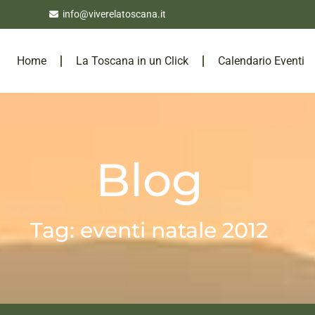
info@viverelatoscana.it
Home
La Toscana in un Click
Calendario Eventi
Blog
Tag: eventi natale 2012