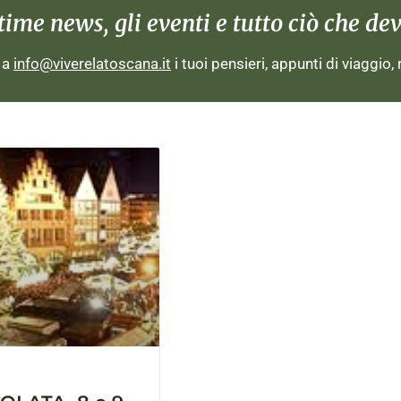
me news, gli eventi e tutto ciò che devi
i a
info@viverelatoscana.it
i tuoi pensieri, appunti di viaggio,