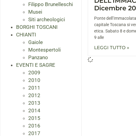
DELL’IMMACO
Filippo Brunelleschi
Dicembre 201
Musei
Ponte dell’Immacolata
Siti archeologici
capitale Toscana si ves
BORGHI TOSCANI
etica. Sabato 8 e dome
CHIANTI
9 alle
Gaiole
LEGGI TUTTO »
Montespertoli
Panzano
EVENTI E SAGRE
2009
2010
2011
2012
2013
2014
2015
2016
2017