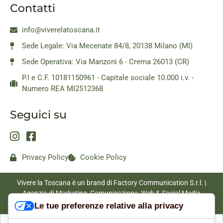
Contatti
info@viverelatoscana.it
Sede Legale: Via Mecenate 84/8, 20138 Milano (MI)
Sede Operativa: Via Manzoni 6 - Crema 26013 (CR)
P.I e C.F. 10181150961 - Capitale sociale 10.000 i.v. -
Numero REA MI2512368
Seguici su
Privacy Policy
Cookie Policy
Vivere la Toscana è un brand di Factory Communication S.r.l. |
Agenzia di Marketing, Comunicazione, Web & Social Media
|
www.factorycommunication.it
Le tue preferenze relative alla privacy